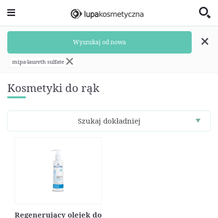
Wyszukaj od nowa
mipa-laureth sulfate
Kosmetyki do rąk
Szukaj dokładniej
Regenerujący olejek do