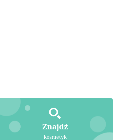
Znajdź
kosmetyk