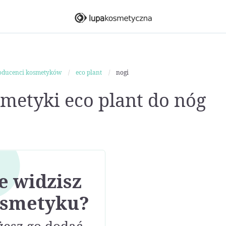
oducenci kosmetyków
eco plant
nogi
metyki eco plant do nóg
e widzisz
smetyku?