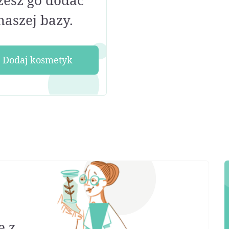
esz go dodać
naszej bazy.
Dodaj kosmetyk
ę z