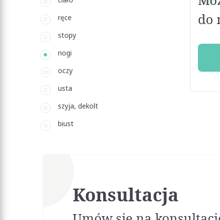
Moż
do 
ręce
stopy
nogi
oczy
usta
szyja, dekolt
biust
Konsultacja
Umów się na konsultacj