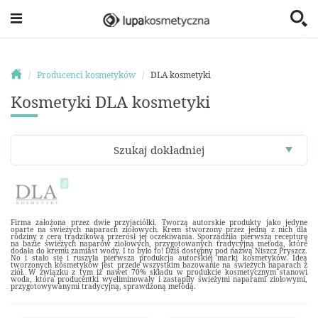
Producenci kosmetyków
DLA kosmetyki
Kosmetyki DLA kosmetyki
Szukaj dokładniej
Firma założona przez dwie przyjaciółki. Tworzą autorskie produkty jako jedyne
oparte na świeżych naparach ziołowych. Krem stworzony przez jedną z nich dla
rodziny z cerą trądzikową przerósł jej oczekiwania. Sporządziła pierwszą recepturę
na bazie świeżych naparów ziołowych, przygotowanych tradycyjną metodą, które
dodała do kremu zamiast wody. I to było to! Dziś dostępny pod nazwą Niszcz Pryszcz.
No i stało się i ruszyła pierwsza produkcja autorskiej marki kosmetyków. Ideą
tworzonych kosmetyków jest przede wszystkim bazowanie na świeżych naparach z
ziół. W związku z tym iż nawet 70% składu w produkcie kosmetycznym stanowi
woda, która producentki wyeliminowały i zastąpiły świeżymi naparami ziołowymi,
przygotowywanymi tradycyjną, sprawdzoną metodą.