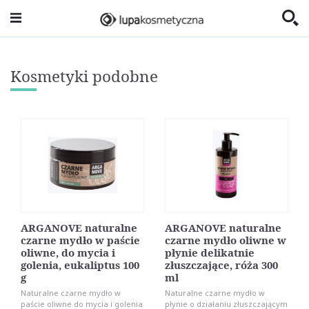
Kosmetyki podobne
ARGANOVE naturalne
ARGANOVE naturalne
czarne mydło w paście
czarne mydło oliwne w
oliwne, do mycia i
płynie delikatnie
golenia, eukaliptus 100
złuszczające, róża 300
g
ml
Naturalne czarne mydło w
Naturalne czarne mydło w
paście oliwne do mycia i golenia
płynie o działaniu złuszczającym