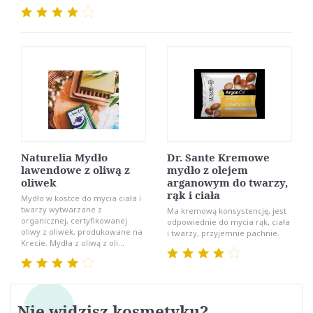
Naturelia Mydło
Dr. Sante Kremowe
lawendowe z oliwą z
mydło z olejem
oliwek
arganowym do twarzy,
rąk i ciała
Mydło w kostce do mycia ciała i
twarzy wytwarzane z
Ma kremową konsystencję, jest
organicznej, certyfikowanej
odpowiednie do mycia rąk, ciała
oliwy z oliwek, produkowane na
i twarzy, przyjemnie pachnie.
Krecie. Mydła z oliwą z oli...
Nie widzisz kosmetyku?