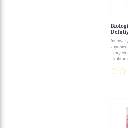
Biolog
Defati
Innowacy
zapobieg
skóry oko
struktura