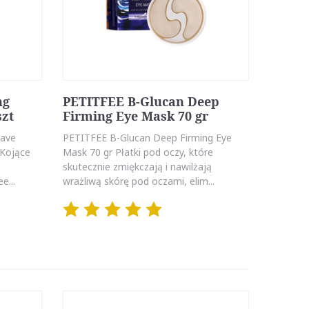
ng
PETITFEE B-Glucan Deep
szt
Firming Eye Mask 70 gr
gave
PETITFEE B-Glucan Deep Firming Eye
 Kojące
Mask 70 gr Płatki pod oczy, które
skutecznie zmiękczają i nawilżają
e...
wrażliwą skórę pod oczami, elim...