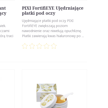
ant
PIXI FortifiEYE Ujędrniające
ący
płatki pod oczy
Ujędrniające płatki pod oczy PIXI
iek.
FortifiEYE zwiększają poziom
oczami
nawodnienie oraz niwelują opuchliznę.
órą traci
Płatki zawierają kwas hialuronowy po ...