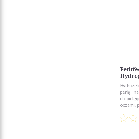
Petitf
Hydrog
Hydrożel
perłą i 
do pielęg
oczami, p