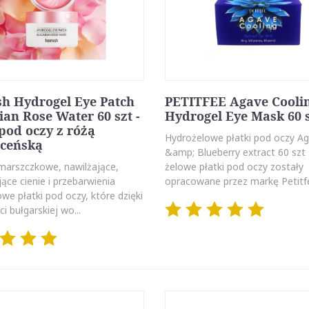
h Hydrogel Eye Patch
PETITFEE Agave Cooli
ian Rose Water 60 szt -
Hydrogel Eye Mask 60 
 pod oczy z różą
Hydrożelowe płatki pod oczy A
ceńską
&amp; Blueberry extract 60 szt
marszczkowe, nawilżające,
żelowe płatki pod oczy zostały
jące cienie i przebarwienia
opracowane przez markę Petitfe
we płatki pod oczy, które dzięki
i bułgarskiej wo...