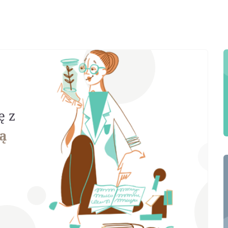
ę z
ą