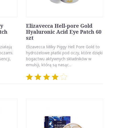
gy
Elizavecca Hell-pore Gold
tch
Hyaluronic Acid Eye Patch 60
szt
ziałają
Elizavecca Milky Piggy Hell Pore Gold to
 oczami.
hydrożelowe płatki pod oczy, które dzięki
encji,
bogactwu aktywnych składników w
emulsji, którą są nasąc...