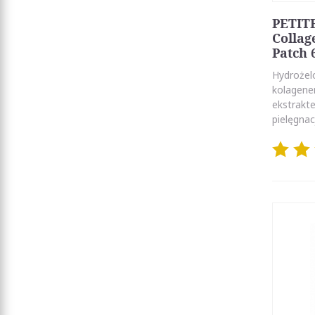
PETIT
Collag
Patch 
Hydrożel
kolagene
ekstrakt
pielęgnac