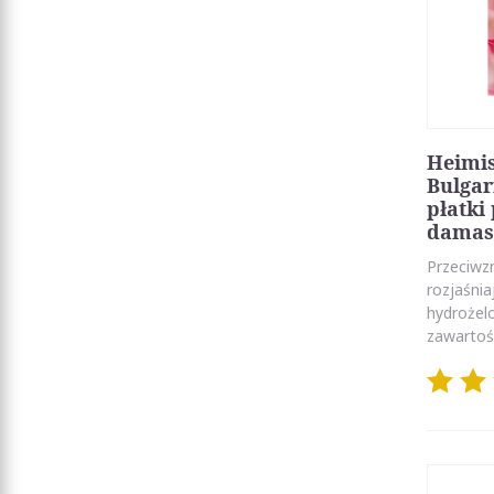
Heimis
Bulgar
płatki
damas
Przeciwz
rozjaśnia
hydrożelo
zawartośc