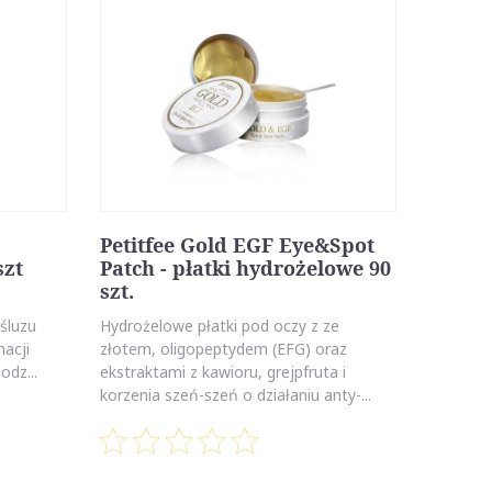
Petitfee Gold EGF Eye&Spot
szt
Patch - płatki hydrożelowe 90
szt.
śluzu
Hydrożelowe płatki pod oczy z ze
nacji
złotem, oligopeptydem (EFG) oraz
odz...
ekstraktami z kawioru, grejpfruta i
korzenia szeń-szeń o działaniu anty-...