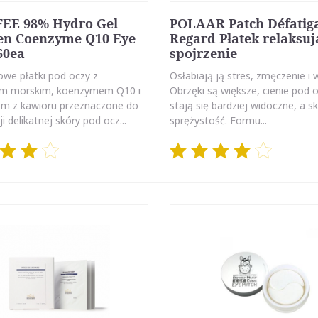
FEE 98% Hydro Gel
POLAAR Patch Défatig
en Coenzyme Q10 Eye
Regard Płatek relaksuj
60ea
spojrzenie
owe płatki pod oczy z
Osłabiają ją stres, zmęczenie i w
m morskim, koenzymem Q10 i
Obrzęki są większe, cienie pod 
em z kawioru przeznaczone do
stają się bardziej widoczne, a sk
ji delikatnej skóry pod ocz...
sprężystość. Formu...