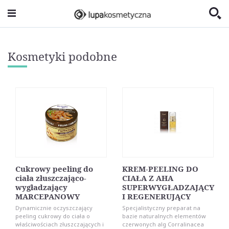
Kosmetyki podobne
Cukrowy peeling do
KREM-PEELING DO
ciała złuszczająco-
CIAŁA Z AHA
wygładzający
SUPERWYGŁADZAJĄCY
MARCEPANOWY
I REGENERUJĄCY
Dynamicznie oczyszczający
Specjalistyczny preparat na
peeling cukrowy do ciała o
bazie naturalnych elementów
właściwościach złuszczających i
czerwonych alg Corralinacea