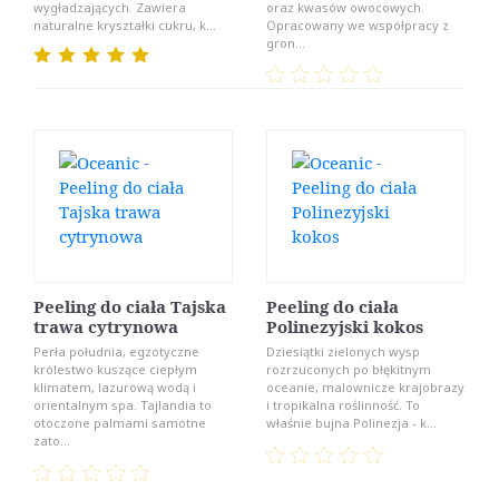
wygładzających. Zawiera
oraz kwasów owocowych.
naturalne kryształki cukru, k...
Opracowany we współpracy z
gron...
Peeling do ciała Tajska
Peeling do ciała
trawa cytrynowa
Polinezyjski kokos
Perła południa, egzotyczne
Dziesiątki zielonych wysp
królestwo kuszące ciepłym
rozrzuconych po błękitnym
klimatem, lazurową wodą i
oceanie, malownicze krajobrazy
orientalnym spa. Tajlandia to
i tropikalna roślinność. To
otoczone palmami samotne
właśnie bujna Polinezja - k...
zato...