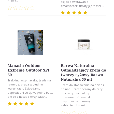
"Powit...
się do powstawania
zmarszczek, utraty jędrności i...
Manaslu Outdoor
Barwa Naturalna
Extreme Outdoor SPF
Odmładzający krem do
50
twarzy ryżowy Barwa
Naturalna 50 ml
Trekking, wspinaczka, jazda na
rowerze, praca w trudnych
Krem do stosowania na dzień i
warunkach. Zakładamy
na noc. Przeznaczony do cery
odpowiedni strój, wygodne buty,
dojrzałej, normalnej i
ale co z naszą skórą? Wiatr,...
mieszanej. Kosmetyk
inspirowany domowym
zabiegiem kojeni...