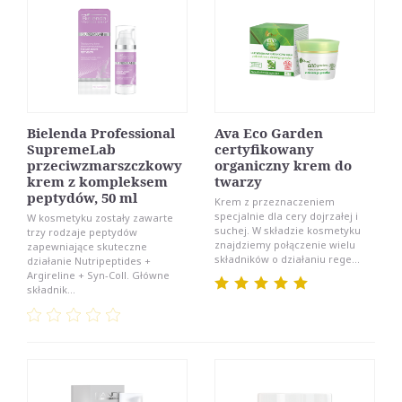
Bielenda Professional
Ava Eco Garden
SupremeLab
certyfikowany
przeciwzmarszczkowy
organiczny krem do
krem z kompleksem
twarzy
peptydów, 50 ml
Krem z przeznaczeniem
specjalnie dla cery dojrzałej i
W kosmetyku zostały zawarte
suchej. W składzie kosmetyku
trzy rodzaje peptydów
znajdziemy połączenie wielu
zapewniające skuteczne
składników o działaniu rege...
działanie Nutripeptides +
Argireline + Syn-Coll. Główne
składnik...