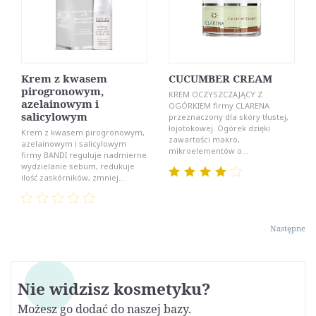
Krem z kwasem
CUCUMBER CREAM
pirogronowym,
KREM OCZYSZCZAJĄCY Z
azelainowym i
OGÓRKIEM firmy CLARENA
salicylowym
przeznaczony dla skóry tłustej,
łojotokowej. Ogórek dzięki
Krem z kwasem pirogronowym,
zawartości makro,
azelainowym i salicylowym
mikroelementów o...
firmy BANDI reguluje nadmierne
wydzielanie sebum, redukuje
ilość zaskórników, zmniej...
Następne
Nie widzisz kosmetyku?
Możesz go dodać do naszej bazy.