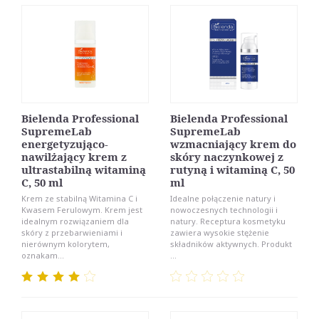
Bielenda Professional
Bielenda Professional
SupremeLab
SupremeLab
energetyzująco-
wzmacniający krem do
nawilżający krem z
skóry naczynkowej z
ultrastabilną witaminą
rutyną i witaminą C, 50
C, 50 ml
ml
Krem ze stabilną Witamina C i
Idealne połączenie natury i
Kwasem Ferulowym. Krem jest
nowoczesnych technologii i
idealnym rozwiązaniem dla
natury. Receptura kosmetyku
skóry z przebarwieniami i
zawiera wysokie stężenie
nierównym kolorytem,
składników aktywnych. Produkt
oznakam...
...