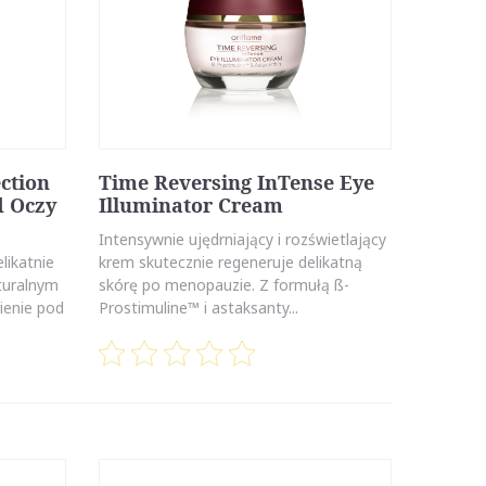
ction
Time Reversing InTense Eye
d Oczy
Illuminator Cream
Intensywnie ujędrniający i rozświetlający
likatnie
krem skutecznie regeneruje delikatną
turalnym
skórę po menopauzie. Z formułą ß-
cienie pod
Prostimuline™ i astaksanty...