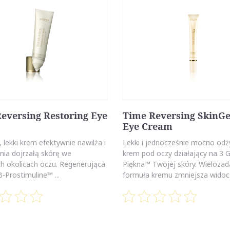
eversing Restoring Eye
Time Reversing SkinG
Eye Cream
, lekki krem efektywnie nawilża i
Lekki i jednocześnie mocno od
nia dojrzałą skórę we
krem pod oczy działający na 3 
ch okolicach oczu. Regenerująca
Piękna™ Twojej skóry. Wieloza
-Prostimuline™ ...
formuła kremu zmniejsza widocz