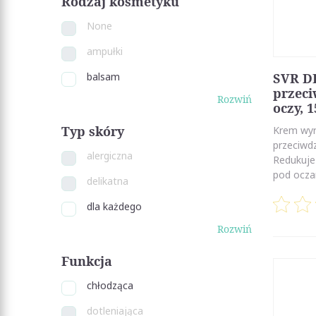
Rodzaj kosmetyku
None
ampułki
balsam
SVR D
przec
Rozwiń
oczy, 
Typ skóry
Krem wyr
przeciwdz
alergiczna
Redukuje 
pod oczam
delikatna
dla każdego
Rozwiń
Funkcja
chłodząca
dotleniająca