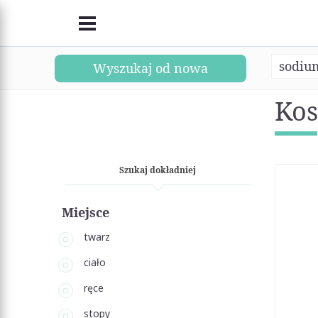
sodium
Wyszukaj od nowa
Kos
Szukaj dokładniej
Miejsce
twarz
ciało
ręce
stopy