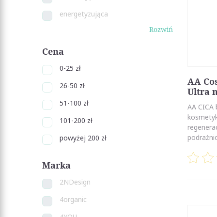
energetyzująca
Rozwiń
Cena
0-25 zł
AA Cos
26-50 zł
Ultra 
51-100 zł
AA CICA b
kosmetyk
101-200 zł
regenerac
podrażnio
powyżej 200 zł
Marka
2NDesign
4organic
4YOU