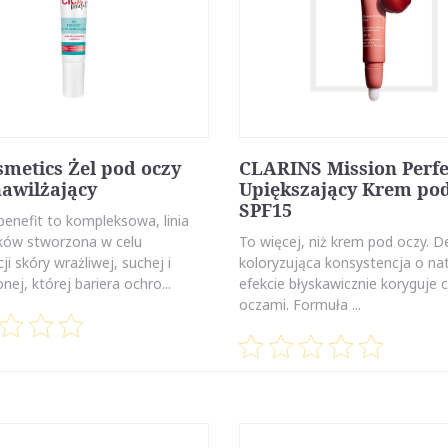
metics Żel pod oczy
CLARINS Mission Perfe
nawilżający
Upiększający Krem po
SPF15
enefit to kompleksowa, linia
ów stworzona w celu
To więcej, niż krem pod oczy. De
ji skóry wrażliwej, suchej i
koloryzująca konsystencja o na
nej, której bariera ochro...
efekcie błyskawicznie koryguje 
oczami. Formuła ...