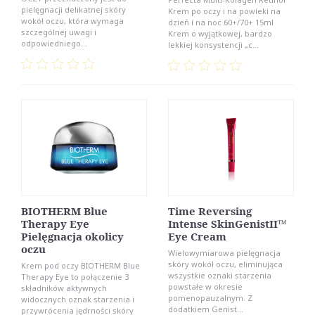
pielęgnacji delikatnej skóry
Krem po oczy i na powieki na
wokół oczu, która wymaga
dzień i na noc 60+/70+ 15ml
szczególnej uwagi i
Krem o wyjątkowej, bardzo
odpowiedniego...
lekkiej konsystencji „c...
BIOTHERM Blue
Time Reversing
Therapy Eye
Intense SkinGenistII™
Pielęgnacja okolicy
Eye Cream
oczu
Wielowymiarowa pielęgnacja
skóry wokół oczu, eliminująca
Krem pod oczy BIOTHERM Blue
wszystkie oznaki starzenia
Therapy Eye to połączenie 3
powstałe w okresie
składników aktywnych
pomenopauzalnym. Z
widocznych oznak starzenia i
dodatkiem Genist...
przywrócenia jędrności skóry