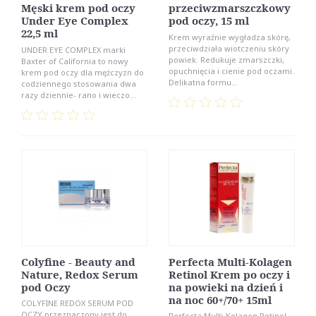
Męski krem pod oczy
przeciwzmarszczkowy
Under Eye Complex
pod oczy, 15 ml
22,5 ml
Krem wyraźnie wygładza skórę,
przeciwdziała wiotczeniu skóry
UNDER EYE COMPLEX marki
powiek. Redukuje zmarszczki,
Baxter of California to nowy
opuchnięcia i cienie pod oczami.
krem pod oczy dla mężczyzn do
Delikatna formu...
codziennego stosowania dwa
razy dziennie- rano i wieczo...
Colyfine - Beauty and
Perfecta Multi-Kolagen
Nature, Redox Serum
Retinol Krem po oczy i
pod Oczy
na powieki na dzień i
na noc 60+/70+ 15ml
COLYFINE REDOX SERUM POD
OCZY przeznaczony jest do
Perfecta Multi-Kolagen Retinol