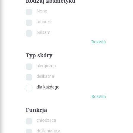
Rodzaj kosmetyku
None
ampułki
balsam
Rozwiń
Typ skóry
alergiczna
delikatna
dla każdego
Rozwiń
Funkcja
chłodząca
dotleniająca