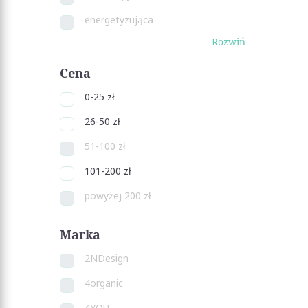
energetyzująca
Rozwiń
Cena
0-25 zł
26-50 zł
51-100 zł
101-200 zł
powyżej 200 zł
Marka
2NDesign
4organic
4YOU