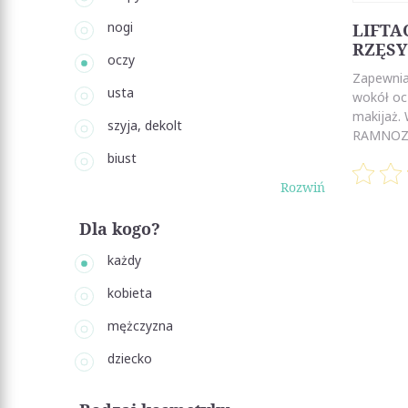
nogi
LIFTA
RZĘSY
oczy
Zapewnia
usta
wokół ocz
makijaż.
szyja, dekolt
RAMNOZA 
biust
Rozwiń
Dla kogo?
każdy
kobieta
mężczyzna
dziecko