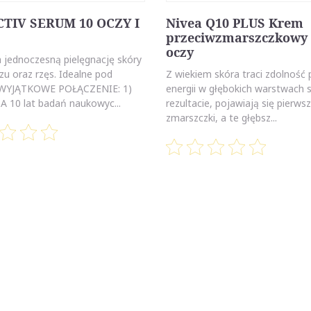
CTIV SERUM 10 OCZY I
Nivea Q10 PLUS Krem
przeciwzmarszczkowy
oczy
 jednoczesną pielęgnację skóry
u oraz rzęs. Idealne pod
Z wiekiem skóra traci zdolność 
 WYJĄTKOWE POŁĄCZENIE: 1)
energii w głębokich warstwach 
10 lat badań naukowyc...
rezultacie, pojawiają się pierws
zmarszczki, a te głębsz...