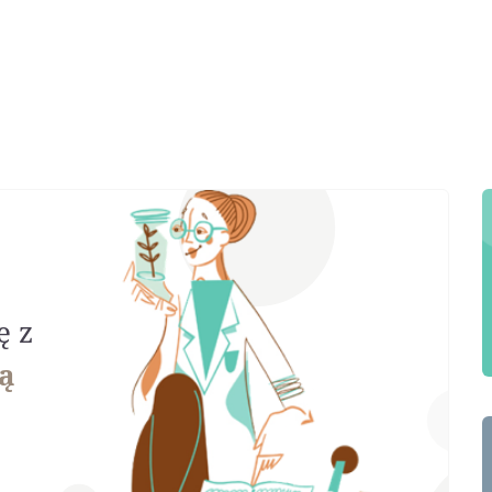
ę z
ą