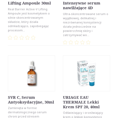
Lifting Ampoule 30ml
Intensywne serum
nawilżające 4D
Real Barrier Active-V Lifting
Ampoule jest kosmetykiem o
Ultra-skoncentrowane serum o
silnie skoncentrowanym
wyjątkowej, delikatnej i
składzie, który działa
niezrównanej konsystencji
odmładzająco, zapobiegając
działa jednocześnie na
procesom...
powierzchnię skóry i
zatrzymywać wo...
SVR C, Serum
URIAGE EAU
Antyoksydacyjne, 30ml
THERMALE Lekki
Krem SPF 20, 40ml
Zamknięta w formie
dermatologicznego serum
Odświeżający i orzeźwiający
chroni przed stresem
krem o lekkiej konsystencji