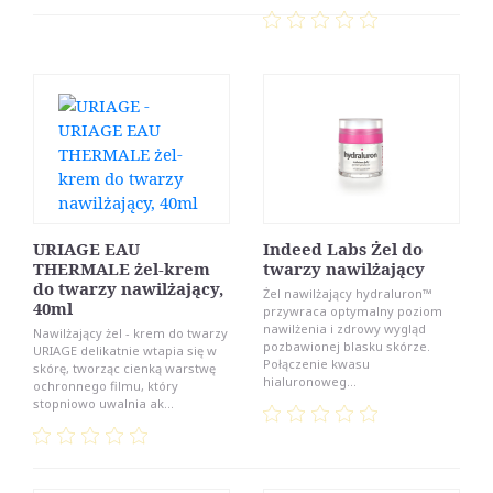
URIAGE EAU
Indeed Labs Żel do
THERMALE żel-krem
twarzy nawilżający
do twarzy nawilżający,
Żel nawilżający hydraluron™
40ml
przywraca optymalny poziom
nawilżenia i zdrowy wygląd
Nawilżający żel - krem do twarzy
pozbawionej blasku skórze.
URIAGE delikatnie wtapia się w
Połączenie kwasu
skórę, tworząc cienką warstwę
hialuronoweg...
ochronnego filmu, który
stopniowo uwalnia ak...