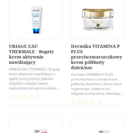
URIAGE EAU
Dermika VITAMINA P
THERMALE - Bogaty
PLUS
krem aktywnie
przeciwzmarszczkowy
nawilżający
krem półtłusty
dzień/noc
URIAGE EAU THERMALE - Bogaty
krem aktywnie nawilżający o
Dermika VITAMINA P PLUS
gęstej konsystencji głęboko
przeciwzmarszczkowy krem
odżywia i nawilża nawet
półtłusty dzień/noc, krem silnie
najbardziej spragnioną skórę....
regeneruje, natłuszcza i
odżywia suchą skórę, likwiduje ...