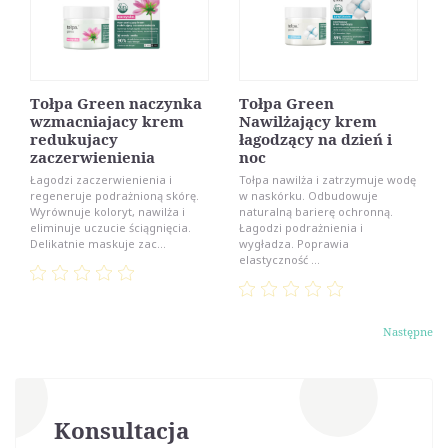
Tołpa Green naczynka
Tołpa Green
wzmacniajacy krem
Nawilżający krem
redukujacy
łagodzący na dzień i
zaczerwienienia
noc
Łagodzi zaczerwienienia i
Tołpa nawilża i zatrzymuje wodę
regeneruje podrażnioną skórę.
w naskórku. Odbudowuje
Wyrównuje koloryt, nawilża i
naturalną barierę ochronną.
eliminuje uczucie ściągnięcia.
Łagodzi podrażnienia i
Delikatnie maskuje zac...
wygładza. Poprawia
elastyczność ...
Następne
Konsultacja