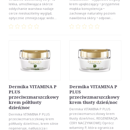
lekka, umożliwiająca skórze
krem upiększający • przyjemnie
oddychanie warstwa nadaje
miękka konsystencja •
cerze nieskazitelny wygląd,
zachowuje naturalny poziom
optycznie zmniejszając wido...
nawilżenia skóry • odpowi...
Dermika VITAMINA P
Dermika VITAMINA P
PLUS
PLUS
przeciwzmarszczkowy
przeciwzmarszczkowy
krem półtłusty
krem tłusty dzień/noc
dzień/noc
Dermika VITAMINA P PLUS
przeciwzmarszczkowy krem
Dermika VITAMINA P PLUS
tłusty dzień/noc, REGENERACJA
przeciwzmarszczkowy krem
CERY NACZYNKOWEJ Oprócz
półtłusty dzień/noc, krem silnie
witaminy P, która ogranicza
regeneruje, natłuszcza i