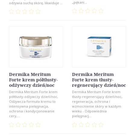
„pękani...
odżywia suchą skórę, likwiduje ...
Dermika Meritum
Dermika Meritum
Forte krem półtłusty-
Forte krem tłusty-
odżywczy dzień/noc
regenerujący dzień/noc
Dermika Meritum Forte krem
Dermika Meritum Forte krem
półtłusty-odżywczy dzień/noc,
tłusty-regenerujący dzień/noc,
Odżywcza formuła kremu to
regeneracja, ochrona i
intensywna pielęgnacja,
wzmocnienie skóry w każdym
ochrona i kondycjonowanie
wieku - Odpowiednia
cery,...
pielęgnacj...