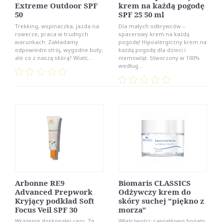
Extreme Outdoor SPF
krem na każdą pogodę
50
SPF 25 50 ml
Trekking, wspinaczka, jazda na
Dla małych odkrywców –
rowerze, praca w trudnych
spacerowy krem na każdą
warunkach. Zakładamy
pogodę! Hipoalergiczny krem na
odpowiedni strój, wygodne buty,
każdą pogodę dla dzieci i
ale co z naszą skórą? Wiatr,...
niemowląt. Stworzony w 100%
według...
Arbonne RE9
Biomaris CLASSICS
Advanced Prepwork
Odżywczy krem do
Kryjący podkład Soft
skóry suchej "piękno z
Focus Veil SPF 30
morza"
Wrażenie doskonałej cery. Ta
Właściwości: • wyjątkowo bogaty