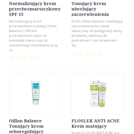
Normalizujący krem
Tonujący krem
przeciwzmarszczkowy
niwelujący
SPF 15
zaczerwienienia
Normalizujący krem
Krem Oillan Balance niwelujący
przeciwzmarszczkowy Oillan
zaczerwienienia został
Balance z filtrem
stworzony do pielęgnacji skóry
przeciwsłonecznym, to
wrażliwej, skłonnej do
kosmetyk stworzony do
podrażnień i zaczerwienień.
codziennego stosowania przy
Sp...
ce...
Oillan Balance
FLOSLEK ANTI ACNE
Tonujący krem
Krem matujący
seboregulujący
Krem FLOSLEK ANTI ACNE ma