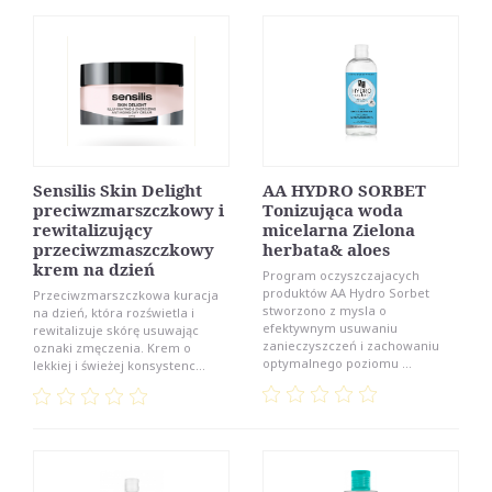
Sensilis Skin Delight
AA HYDRO SORBET
preciwzmarszczkowy i
Tonizująca woda
rewitalizujący
micelarna Zielona
przeciwzmaszczkowy
herbata& aloes
krem na dzień
Program oczyszczajacych
produktów AA Hydro Sorbet
Przeciwzmarszczkowa kuracja
stworzono z mysla o
na dzień, która rozświetla i
efektywnym usuwaniu
rewitalizuje skórę usuwając
zanieczyszczeń i zachowaniu
oznaki zmęczenia. Krem o
optymalnego poziomu ...
lekkiej i świeżej konsystenc...