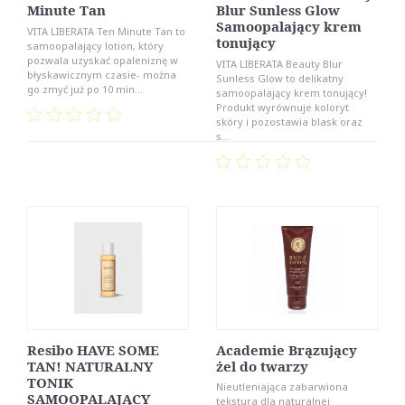
Minute Tan
Blur Sunless Glow
Samoopalający krem
VITA LIBERATA Ten Minute Tan to
tonujący
samoopalający lotion, który
pozwala uzyskać opaleniznę w
VITA LIBERATA Beauty Blur
błyskawicznym czasie- można
Sunless Glow to delikatny
go zmyć już po 10 min...
samoopalający krem tonujący!
Produkt wyrównuje koloryt
skóry i pozostawia blask oraz
s...
Resibo HAVE SOME
Academie Brązujący
TAN! NATURALNY
żel do twarzy
TONIK
Nieutleniająca zabarwiona
SAMOOPALAJĄCY
tekstura dla naturalnej