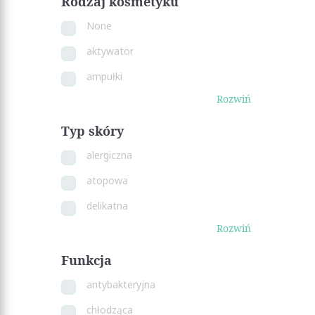
Rodzaj kosmetyku
None
aktywator
ampułki
Rozwiń
Typ skóry
alergiczna
atopowa
delikatna
Rozwiń
Funkcja
antybakteryjna
chłodząca