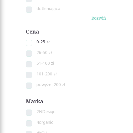
dotleniająca
Rozwiń
Cena
0-25 zł
26-50 zł
51-100 zł
101-200 zł
powyżej 200 zł
Marka
2NDesign
4organic
4YOU