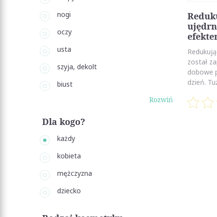
nogi
Reduk
ujędrn
oczy
efekte
usta
Redukują
został z
szyja, dekolt
dobowe p
dzień. Tu
biust
Rozwiń
Dla kogo?
każdy
kobieta
mężczyzna
dziecko