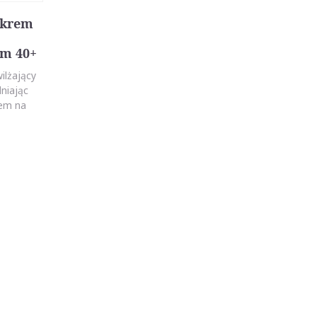
 krem
em 40+
ilżający
niając
rem na