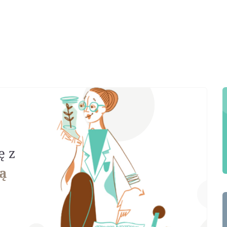
ę z
ą