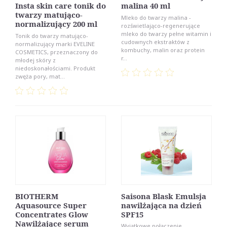
Insta skin care tonik do
malina 40 ml
twarzy matująco-
Mleko do twarzy malina -
normalizujący 200 ml
rozświetlająco-regenerujące
mleko do twarzy pełne witamin i
Tonik do twarzy matująco-
cudownych ekstraktów z
normalizujący marki EVELINE
kombuchy, malin oraz protein
COSMETICS, przeznaczony do
r...
młodej skóry z
niedoskonałościami. Produkt
zwęża pory, mat...
BIOTHERM
Saisona Blask Emulsja
Aquasource Super
nawilżająca na dzień
Concentrates Glow
SPF15
Nawilżające serum
Wyjątkowe połączenie