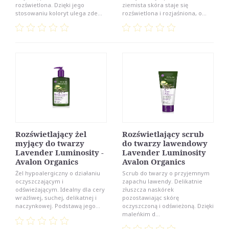
rozświetlona. Dzięki jego
ziemista skóra staje się
stosowaniu koloryt ulega zde...
rozświetlona i rozjaśniona, o...
Rozświetlający żel
Rozświetlający scrub
myjący do twarzy
do twarzy lawendowy
Lavender Luminosity -
Lavender Luminosity
Avalon Organics
Avalon Organics
Żel hypoalergiczny o działaniu
Scrub do twarzy o przyjemnym
oczyszczającym i
zapachu lawendy. Delikatnie
odświeżającym. Idealny dla cery
złuszcza naskórek
wrażliwej, suchej, delikatnej i
pozostawiając skórę
naczynkowej. Podstawą jego...
oczyszczoną i odświeżoną. Dzięki
maleńkim d...