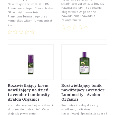
składników sprawia, iż Emulsja
Nawilżające serum BIOTHERM
nawilżająca SPF 15 zapewnia
Aquasource Super Concentrates
długotrwałe 24 godzinne
Glow dzięki zawartości
nawodnienie (nawadnia
Planktonu Termalnego oraz
zewnętrzne w...
kompleksu witamin, koncentrat
p...
Rozświetlający krem
Rozświetlający tonik
nawilżający na dzień
nawilżający Lavender
Lavender Luminosity -
Luminosity - Avalon
Avalon Organics
Organics
Krem do cery suchej, wrażliwej i
Kosmetyk idealny dla cery
skłonnej do podrażnień. Cera
wrażliwej , delikatnej i
staje się promienna i
naczyniowej. Sprawia, że szara i