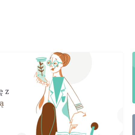
ę z
ą