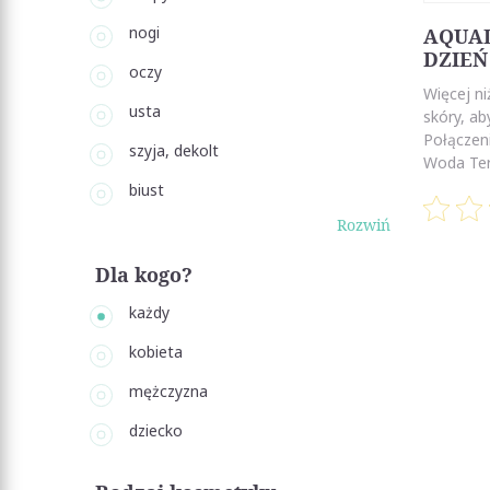
nogi
AQUAL
DZIEŃ
oczy
Więcej ni
usta
skóry, ab
Połączen
szyja, dekolt
Woda Ter
biust
Rozwiń
Dla kogo?
każdy
kobieta
mężczyzna
dziecko