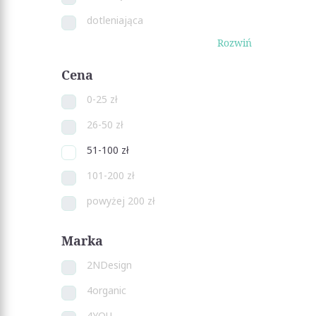
dotleniająca
Rozwiń
Cena
0-25 zł
26-50 zł
51-100 zł
101-200 zł
powyżej 200 zł
Marka
2NDesign
4organic
4YOU