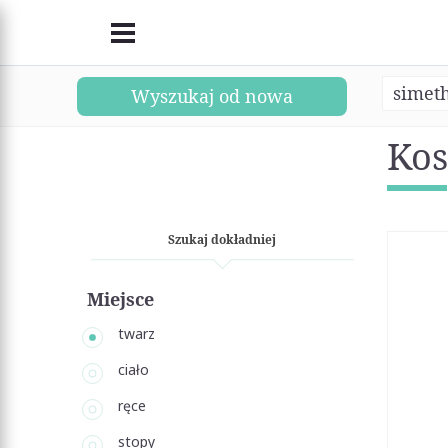
simet
Wyszukaj od nowa
Kos
Szukaj dokładniej
Miejsce
twarz
ciało
ręce
stopy