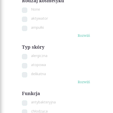
Rodzaj kosmetyku
None
aktywator
ampułki
Rozwiń
Typ skóry
alergiczna
atopowa
delikatna
Rozwiń
Funkcja
antybakteryjna
chłodząca