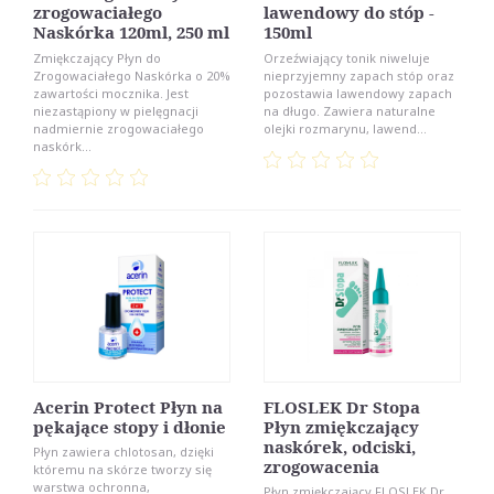
zrogowaciałego
lawendowy do stóp -
Naskórka 120ml, 250 ml
150ml
Zmiękczający Płyn do
Orzeźwiający tonik niweluje
Zrogowaciałego Naskórka o 20%
nieprzyjemny zapach stóp oraz
zawartości mocznika. Jest
pozostawia lawendowy zapach
niezastąpiony w pielęgnacji
na długo. Zawiera naturalne
nadmiernie zrogowaciałego
olejki rozmarynu, lawend...
naskórk...
Acerin Protect Płyn na
FLOSLEK Dr Stopa
pękające stopy i dłonie
Płyn zmiękczający
naskórek, odciski,
Płyn zawiera chlotosan, dzięki
zrogowacenia
któremu na skórze tworzy się
warstwa ochronna,
Płyn zmiękczający FLOSLEK Dr