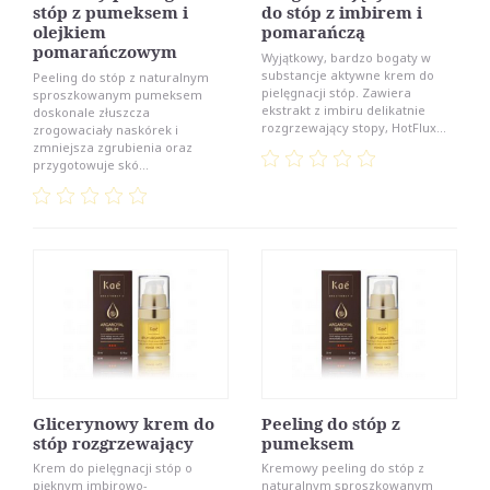
stóp z pumeksem i
do stóp z imbirem i
olejkiem
pomarańczą
pomarańczowym
Wyjątkowy, bardzo bogaty w
substancje aktywne krem do
Peeling do stóp z naturalnym
pielęgnacji stóp. Zawiera
sproszkowanym pumeksem
ekstrakt z imbiru delikatnie
doskonale złuszcza
rozgrzewający stopy, HotFlux...
zrogowaciały naskórek i
zmniejsza zgrubienia oraz
przygotowuje skó...
Glicerynowy krem do
Peeling do stóp z
stóp rozgrzewający
pumeksem
Krem do pielęgnacji stóp o
Kremowy peeling do stóp z
pięknym imbirowo-
naturalnym sproszkowanym