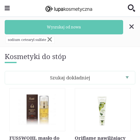
Wyszukaj od nowa
sodium cetearyl sulfate
Kosmetyki do stóp
Szukaj dokładniej
FUSSWOHL masło do
Oriflame nawilżający