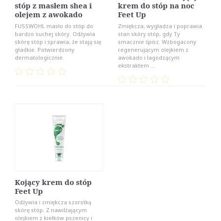
stóp z masłem shea i
krem do stóp na noc
olejem z awokado
Feet Up
FUSSWOHL masło do stóp do
Zmiękcza, wygładza i poprawia
bardzo suchej skóry. Odżywia
stan skóry stóp, gdy Ty
skórę stóp i sprawia, że stają się
smacznie śpisz. Wzbogacony
gładkie. Potwierdzony
regenerującym olejkiem z
dermatologicznie.
awokado i łagodzącym
ekstraktem ...
Kojący krem do stóp
Feet Up
Odżywia i zmiękcza szorstką
skórę stóp. Z nawilżającym
olejkiem z kiełków pszenicy i