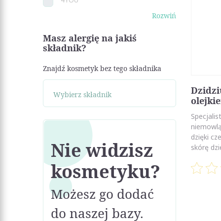
Rozwiń
Masz alergię na jakiś
składnik?
Znajdź kosmetyk bez tego składnika
Dzidzi
olejk
Specjalis
niemowląt
dzięki cz
Nie widzisz
skórę dzie
kosmetyku?
Możesz go dodać
do naszej bazy.