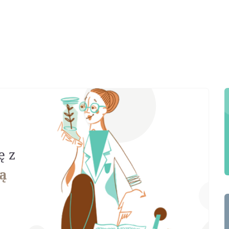
ę z
ą