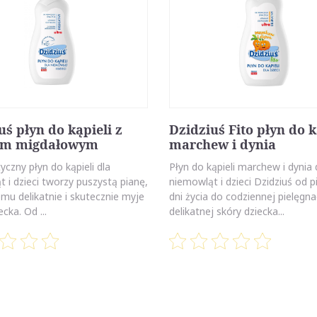
uś płyn do kąpieli z
Dzidziuś Fito płyn do k
iem migdałowym
marchew i dynia
tyczny płyn do kąpieli dla
Płyn do kąpieli marchew i dynia 
 i dzieci tworzy puszystą pianę,
niemowląt i dzieci Dzidziuś od 
emu delikatnie i skutecznie myje
dni życia do codziennej pielęgna
cka. Od ...
delikatnej skóry dziecka...