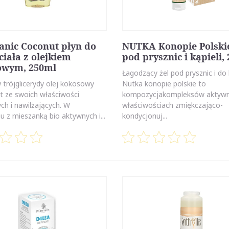
anic Coconut płyn do
NUTKA Konopie Polskie
ciała z olejkiem
pod prysznic i kąpieli,
owym, 250ml
Łagodzący żel pod prysznic i do 
 trójglicerydy olej kokosowy
Nutka konopie polskie to
t ze swoich właściwości
kompozycjakompleksów aktywn
ch i nawilżających. W
właściwościach zmiękczająco-
u z mieszanką bio aktywnych i...
kondycjonuj...