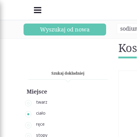
sodium
Wyszukaj od nowa
Kos
Szukaj dokładniej
Miejsce
twarz
ciało
ręce
stopy