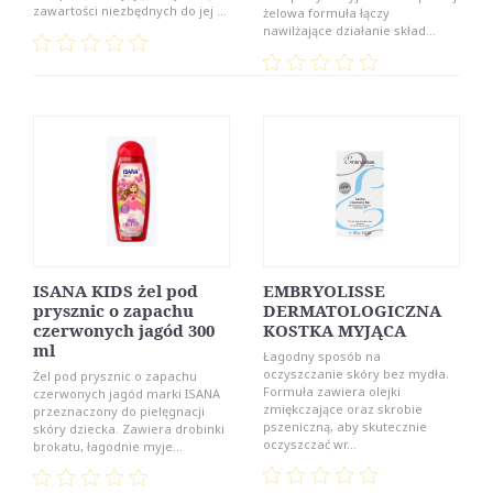
zawartości niezbędnych do jej ...
żelowa formuła łączy
nawilżające działanie skład...
ISANA KIDS żel pod
EMBRYOLISSE
prysznic o zapachu
DERMATOLOGICZNA
czerwonych jagód 300
KOSTKA MYJĄCA
ml
Łagodny sposób na
oczyszczanie skóry bez mydła.
Żel pod prysznic o zapachu
Formuła zawiera olejki
czerwonych jagód marki ISANA
zmiękczające oraz skrobie
przeznaczony do pielęgnacji
pszeniczną, aby skutecznie
skóry dziecka. Zawiera drobinki
oczyszczać wr...
brokatu, łagodnie myje...