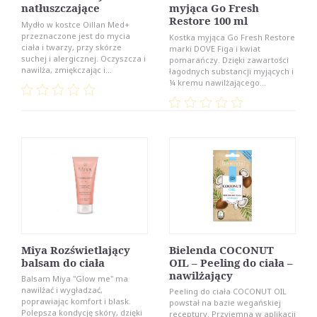
natłuszczające
myjąca Go Fresh
Restore 100 ml
Mydło w kostce Oillan Med+
przeznaczone jest do mycia
Kostka myjąca Go Fresh Restore
ciała i twarzy, przy skórze
marki DOVE Figa i kwiat
suchej i alergicznej. Oczyszcza i
pomarańczy. Dzięki zawartości
nawilża, zmiękczając i...
łagodnych substancji myjących i
¼ kremu nawilżającego...
Miya Rozświetlający
Bielenda COCONUT
balsam do ciała
OIL – Peeling do ciała –
nawilżający
Balsam Miya "Glow me" ma
nawilżać i wygładzać,
Peeling do ciała COCONUT OIL
poprawiając komfort i blask.
powstał na bazie wegańskiej
Polepsza kondycję skóry, dzięki
receptury. Przyjemna w aplikacji