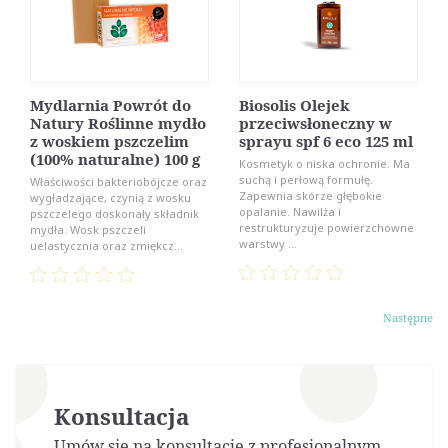
Mydlarnia Powrót do
Biosolis Olejek
Natury Roślinne mydło
przeciwsłoneczny w
z woskiem pszczelim
sprayu spf 6 eco 125 ml
(100% naturalne) 100 g
Kosmetyk o niska ochronie. Ma
suchą i perłową formułę.
Właściwości bakteriobójcze oraz
Zapewnia skórze głębokie
wygładzające, czynią z wosku
opalanie. Nawilża i
pszczelego doskonały składnik
restrukturyzuje powierzchowne
mydła. Wosk pszczeli
warstwy ...
uelastycznia oraz zmiękcz...
Następne
Konsultacja
Umów się na konsultację z profesjonalnym