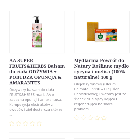
AA SUPER
Mydlarnia Powrót do
FRUITS&HERBS Balsam
Natury Roślinne mydło
do ciała ODŻYWIA +
rycyna i melisa (100%
POBUDZA OPUNCJA &
naturalne) 100 g
AMARANTUS
Olejek rycynowy (Oleum
Palmate Christi – Olej Dłoni
Odżywczy balsam do ciała
Chrystusowej) uważany jest za
FRUITS&HERBS marki AA o
środek działający kojąco i
zapachu opuncji i amarantusa.
regenerująco na skórę
Kompozycja ekstraktów z
problem...
owoców i ziół dostarcza skórze
...