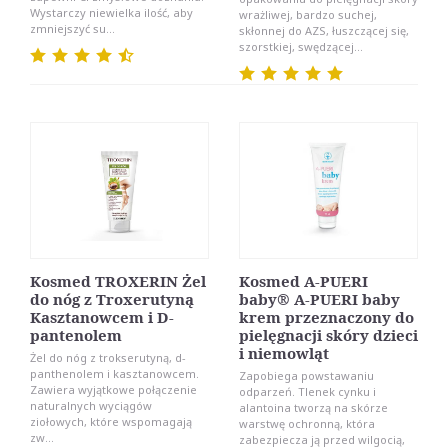
Wystarczy niewielka ilość, aby
wrażliwej, bardzo suchej,
zmniejszyć su...
skłonnej do AZS, łuszczącej się,
szorstkiej, swędzącej...
Kosmed TROXERIN Żel
Kosmed A-PUERI
do nóg z Troxerutyną
baby® A-PUERI baby
Kasztanowcem i D-
krem przeznaczony do
pantenolem
pielęgnacji skóry dzieci
i niemowląt
Żel do nóg z trokserutyną, d-
panthenolem i kasztanowcem.
Zapobiega powstawaniu
Zawiera wyjątkowe połączenie
odparzeń. Tlenek cynku i
naturalnych wyciągów
alantoina tworzą na skórze
ziołowych, które wspomagają
warstwę ochronną, która
zw...
zabezpiecza ją przed wilgocią,