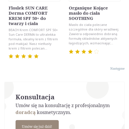
Floslek SUN CARE
Organique Kojące
Derma COMFORT
masło do ciała
KREM SPF 50+ do
SOOTHING
twarzy i ciała
Masło do ciała polecane
szczególnie dla skóry wrażliwej.
BEACH Krem COMFORT SPF 50+
Zawiera odpowiednio dobraną
Sun Care DERMA to ultralekka
formułę składników aktywnych
formuła, idealny krem z filtrem
łagodzących, wzmacniając...
pod makijaż. Nasz nietłusty
krem z filtrem polecan...
Następne
Konsultacja
Umów się na konsultację z profesjonalnym
doradcą
kosmetycznym.
Umów się już dziś!