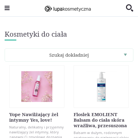
Kosmetyki do ciała
Szukaj dokładniej
Yope Nawilżający żel
Floslek EMOLIENT
intymny Yes, love!
Balsam do ciała skóra
wrażliwa, przesuszona
Naturalny, delikatny i przyjemny
nawilżający żel intymny, który
Balsam w dużym, rodzinnym
zapewni Ci zmysłowe doznania.
opakowaniu do pielęgnacji skóry