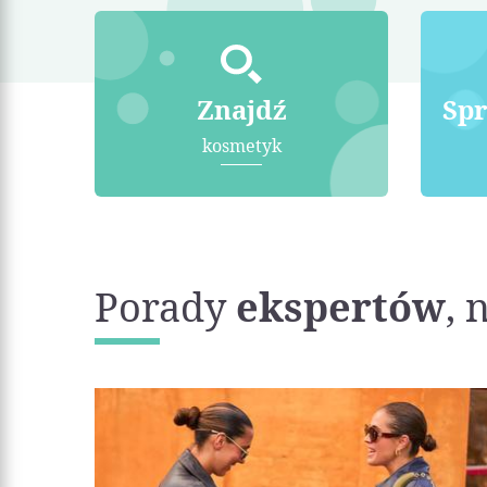
Znajdź
Sp
kosmetyk
Porady
ekspertów
, 