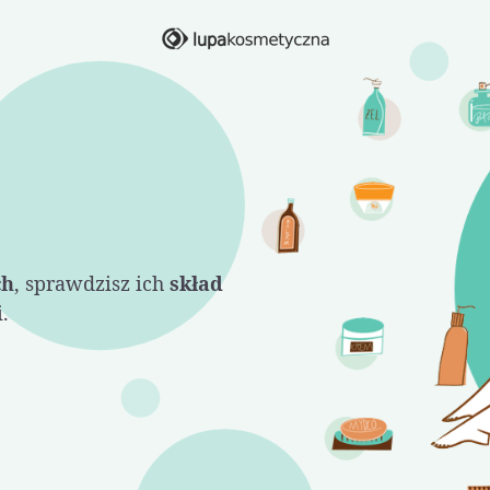
ch
, sprawdzisz ich
skład
.