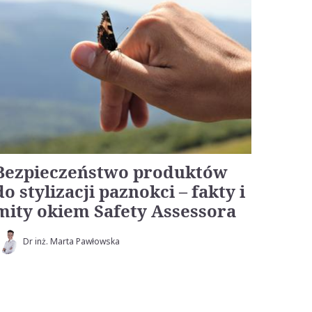
Bezpieczeństwo produktów
do stylizacji paznokci – fakty i
mity okiem Safety Assessora
Dr inż. Marta Pawłowska