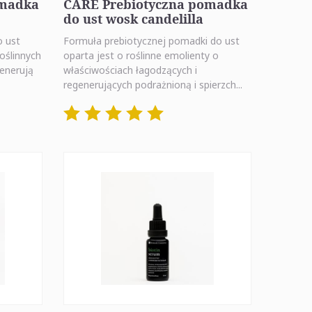
omadka
CARE Prebiotyczna pomadka
do ust wosk candelilla
o ust
Formuła prebiotycznej pomadki do ust
oślinnych
oparta jest o roślinne emolienty o
generują
właściwościach łagodzących i
regenerujących podrażnioną i spierzch...