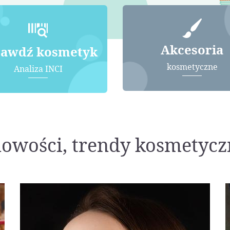
Akcesoria
rawdź kosmetyk
kosmetyczne
Analiza INCI
nowości, trendy kosmetycz