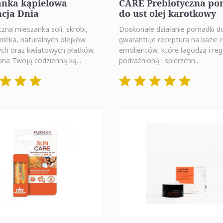
anka kąpielowa
CARE Prebiotyczna p
cja Dnia
do ust olej karotkowy
na mieszanka soli, skrobi,
Doskonałe działanie pomadki d
mleka, naturalnych olejków
gwarantuje receptura na bazie r
ych oraz kwiatowych płatków.
emolientów, które łagodzą i re
ona Twoją codzienną ką...
podrażnioną i spierzchn...