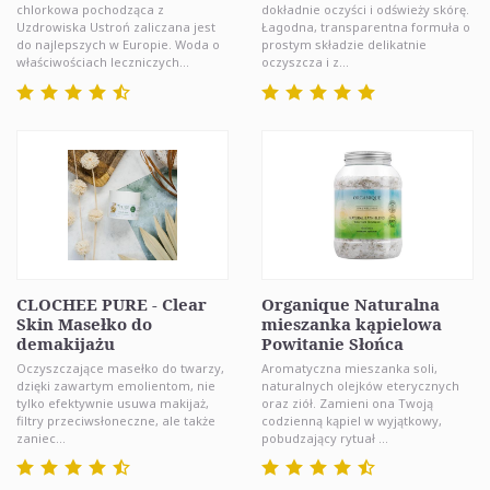
chlorkowa pochodząca z
dokładnie oczyści i odświeży skórę.
Uzdrowiska Ustroń zaliczana jest
Łagodna, transparentna formuła o
do najlepszych w Europie. Woda o
prostym składzie delikatnie
właściwościach leczniczych...
oczyszcza i z...
CLOCHEE PURE - Clear
Organique Naturalna
Skin Masełko do
mieszanka kąpielowa
demakijażu
Powitanie Słońca
Oczyszczające masełko do twarzy,
Aromatyczna mieszanka soli,
dzięki zawartym emolientom, nie
naturalnych olejków eterycznych
tylko efektywnie usuwa makijaż,
oraz ziół. Zamieni ona Twoją
filtry przeciwsłoneczne, ale także
codzienną kąpiel w wyjątkowy,
zaniec...
pobudzający rytuał ...