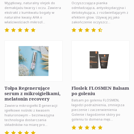
Wyjątkowy, naturalny olejek do
Oczyszczająca pianka
demakijażu twarzy i oczu. Zawiera
odmładzająca, antyoksydacyjna i
ekstrakt z kumkwatu bogaty w
detoksykująca, z rozświetlającym z
naturalne kwasy AHA o
efektem glow. Używaj jej jako
właściwościach mikrozł...
zakończenie oczyszcz...
Tołpa Regenerujące
Floslek FLOSMEN Balsam
serum z mikroigiełkami,
po goleniu
melatonin recovery
Balsam po goleniu FLOSMEN,
łagodzi podrażnienia, zmniejsza
Zawiera mikroigiełki II generacji:
pieczenie i zaczerwienienia
igiełkowe nośniki z kwasem
Golenie i łagodzenie skóry po
hialuronowym – bezinwazyjna
goleniu to domena męs...
technologia dostarczania
składników na miarę pro...