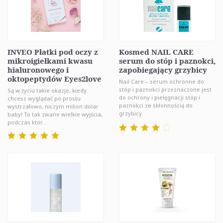
INVEO Płatki pod oczy z
Kosmed NAIL CARE
mikroigiełkami kwasu
serum do stóp i paznokci,
hialuronowego i
zapobiegający grzybicy
oktopeptydów Eyes2love
Nail Care – serum ochronne do
stóp i paznokci przeznaczone jest
Są w życiu takie okazje, kiedy
do ochrony i pielęgnacji stóp i
chcesz wyglądać po prostu
paznokci ze skłonnością do
wystrzałowo, niczym milion dolar
grzybicy
baby! To tak zwane wielkie wyjścia,
podczas któr...