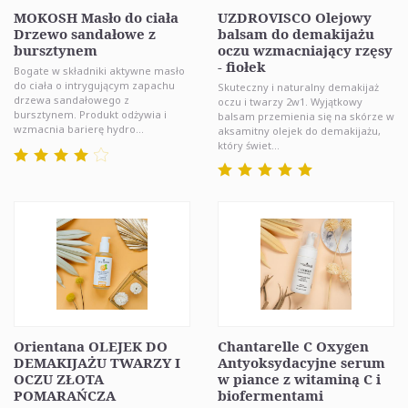
MOKOSH Masło do ciała
UZDROVISCO Olejowy
Drzewo sandałowe z
balsam do demakijażu
bursztynem
oczu wzmacniający rzęsy
- fiołek
Bogate w składniki aktywne masło
do ciała o intrygującym zapachu
Skuteczny i naturalny demakijaż
drzewa sandałowego z
oczu i twarzy 2w1. Wyjątkowy
bursztynem. Produkt odżywia i
balsam przemienia się na skórze w
wzmacnia barierę hydro...
aksamitny olejek do demakijażu,
który świet...
Orientana OLEJEK DO
Chantarelle C Oxygen
DEMAKIJAŻU TWARZY I
Antyoksydacyjne serum
OCZU ZŁOTA
w piance z witaminą C i
POMARAŃCZA
biofermentami