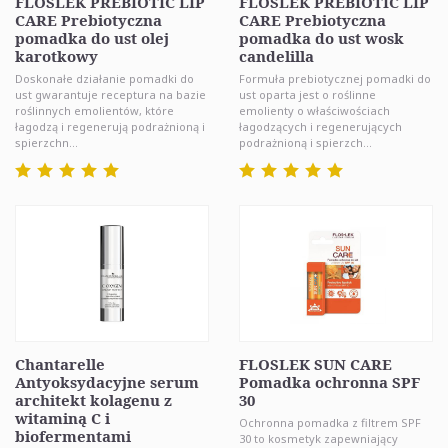
FLOSLEK PREBIOTIC LIP
FLOSLEK PREBIOTIC LIP
CARE Prebiotyczna
CARE Prebiotyczna
pomadka do ust olej
pomadka do ust wosk
karotkowy
candelilla
Doskonałe działanie pomadki do
Formuła prebiotycznej pomadki do
ust gwarantuje receptura na bazie
ust oparta jest o roślinne
roślinnych emolientów, które
emolienty o właściwościach
łagodzą i regenerują podrażnioną i
łagodzących i regenerujących
spierzchn...
podrażnioną i spierzch...
Chantarelle
FLOSLEK SUN CARE
Antyoksydacyjne serum
Pomadka ochronna SPF
architekt kolagenu z
30
witaminą C i
Ochronna pomadka z filtrem SPF
biofermentami
30 to kosmetyk zapewniający