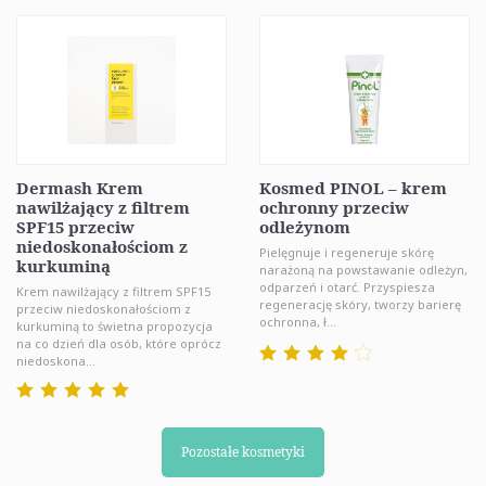
Dermash Krem
Kosmed PINOL – krem
nawilżający z filtrem
ochronny przeciw
SPF15 przeciw
odleżynom
niedoskonałościom z
Pielęgnuje i regeneruje skórę
kurkuminą
narażoną na powstawanie odleżyn,
odparzeń i otarć. Przyspiesza
Krem nawilżający z filtrem SPF15
regenerację skóry, tworzy barierę
przeciw niedoskonałościom z
ochronna, ł...
kurkuminą to świetna propozycja
na co dzień dla osób, które oprócz
niedoskona...
Pozostałe kosmetyki