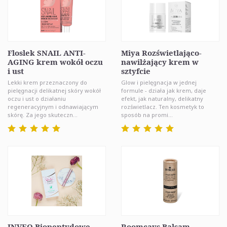
Floslek SNAIL ANTI-
Miya Rozświetlająco-
AGING krem wokół oczu
nawilżający krem w
i ust
sztyfcie
Lekki krem przeznaczony do
Glow i pielęgnacja w jednej
pielęgnacji delikatnej skóry wokół
formule - działa jak krem, daje
oczu i ust o działaniu
efekt, jak naturalny, delikatny
regeneracyjnym i odnawiającym
rozświetlacz. Ten kosmetyk to
skórę. Za jego skuteczn...
sposób na promi...
INVEO Biopeptydowe
Roomcays Balsam