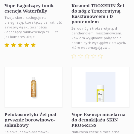
Yope Łagodzący tonik-
Kosmed TROXERIN Żel
esencja Waterfully
do nóg z Troxerutyną
Kasztanowcem i D-
Twoja skóra zasługuje na
pantenolem
pielęgnację, która łączy delikatność
z niezwykłą skutecznością.
Żel do nóg z trokserutyną, d-
Łagodzący tonik-esencja YOPE to
panthenolem i kasztanowcem.
jak kompres ukoje...
Zawiera wyjątkowe połączenie
naturalnych wyciągów ziołowych,
które wspomagają zw...
Pelokosmetyki Żel pod
Yope Esencja micelarna
prysznic borowinowo-
do demakijażu SKIN
solankowy
PROGRESS
Solanka jodowo-bromowo-
Naturalna esencja micelarna