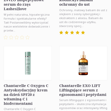
serum do rzęs
ochronny do ust
Lashes2love
Ochronny, matowy balsam do ust z
olejkiem z sosny syberyjskiej i
W pełni naturalna, hipoalergiczna
ekstraktem z aloesu. Balsam do
formuła i spektakularne efekty?
ust do codziennego użytku,
Tak! Postanowiliśmy wykorzystać
stworzony specj...
nasze wieloletnie doświadczenie i
przetw...
Chantarelle C Oxygen C
Chantarelle EXO LIFT
Antyoksydacyjny krem
Liftingujące serum z
na dzień SPF20 z
egzosomami i peptydami
witaminą C i
Serum liftingujące z egzosomami i
biofermentami
peptydami – skuteczna stymulacja
egzosomów oraz intensywny lifting
Chantarelle C Oxygen C