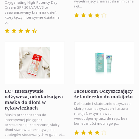
wypełniający zmarszczki mimiczne
Oxygenating High-Potency Day
i gł...
Cream SPF 20 UVA/UVB to
zaawansowany krem na dzień,
który łączy intensywne działanie
o...
LC+ Intensywnie
FaceBoom Oczyszczający
odżywcza, odmładzająca
żel-mleczko do makijażu
maska do dłoni w
Delikatnie i skutecznie oczyszcza
rękawiczkach
skórę z zanieczyszczeń i usuwa
makijaż, w tym nawet
Maska przeznaczona do
wodoodporny tusz do rzęs, bez
intensywnej pielęgnacji
konieczności mocnego p...
przesuszonej, zniszczonej skóry
dłoni stanowi alternatywę dla
zabiegów stosowanych w gabinet...