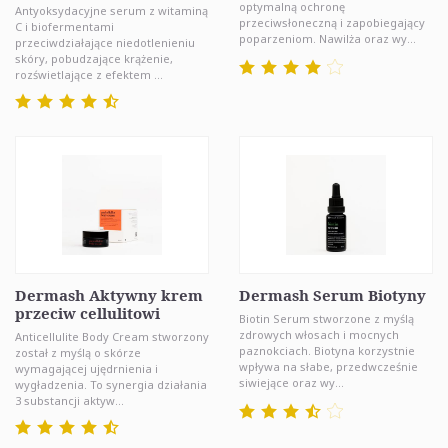
optymalną ochronę
Antyoksydacyjne serum z witaminą
przeciwsłoneczną i zapobiegający
C i biofermentami
poparzeniom. Nawilża oraz wy...
przeciwdziałające niedotlenieniu
skóry, pobudzające krążenie,
rozświetlające z efektem ...
Dermash Aktywny krem
Dermash Serum Biotyny
przeciw cellulitowi
Biotin Serum stworzone z myślą
zdrowych włosach i mocnych
Anticellulite Body Cream stworzony
paznokciach. Biotyna korzystnie
został z myślą o skórze
wpływa na słabe, przedwcześnie
wymagającej ujędrnienia i
siwiejące oraz wy...
wygładzenia. To synergia działania
3 substancji aktyw...