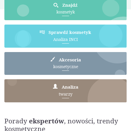
Znajdź
kosmetyk
Sprawdź kosmetyk
Analiza INCI
Akcesoria
kosmetyczne
Analiza
twarzy
Porady
ekspertów
, nowości, trendy
kosmetyczne