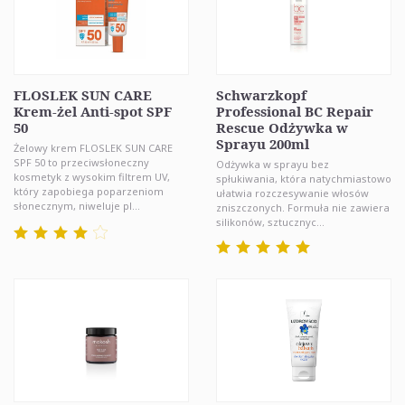
FLOSLEK SUN CARE
Schwarzkopf
Krem-żel Anti-spot SPF
Professional BC Repair
50
Rescue Odżywka w
Sprayu 200ml
Żelowy krem FLOSLEK SUN CARE
SPF 50 to przeciwsłoneczny
Odżywka w sprayu bez
kosmetyk z wysokim filtrem UV,
spłukiwania, która natychmiastowo
który zapobiega poparzeniom
ułatwia rozczesywanie włosów
słonecznym, niweluje pl...
zniszczonych. Formuła nie zawiera
silikonów, sztucznyc...