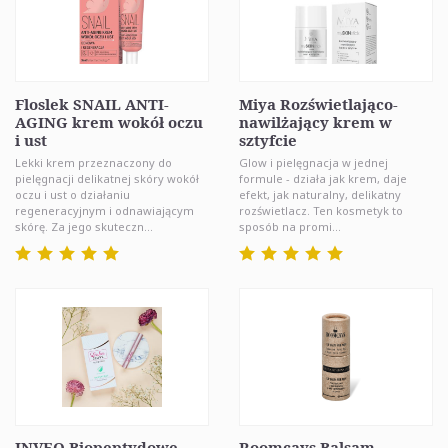
Floslek SNAIL ANTI-
Miya Rozświetlająco-
AGING krem wokół oczu
nawilżający krem w
i ust
sztyfcie
Lekki krem przeznaczony do
Glow i pielęgnacja w jednej
pielęgnacji delikatnej skóry wokół
formule - działa jak krem, daje
oczu i ust o działaniu
efekt, jak naturalny, delikatny
regeneracyjnym i odnawiającym
rozświetlacz. Ten kosmetyk to
skórę. Za jego skuteczn...
sposób na promi...
INVEO Biopeptydowe
Roomcays Balsam