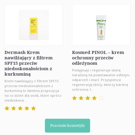
Dermash Krem
Kosmed PINOL – krem
nawilżający z filtrem
ochronny przeciw
SPF15 przeciw
odleżynom
niedoskonałościom z
Pielęgnuje i regeneruje skórę
kurkuminą
narażoną na powstawanie odleżyn,
odparzeń i otarć. Przyspiesza
Krem nawilżający z filtrem SPF15
regenerację skóry, tworzy barierę
przeciw niedoskonałościom z
ochronna, ł...
kurkuminą to świetna propozycja
na co dzień dla osób, które oprócz
niedoskona...
Pozostałe kosmetyki