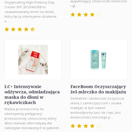
wypełniający zmarszczki mimiczne
Oxygenating High-Potency Day
i gł...
Cream SPF 20 UVA/UVB to
zaawansowany krem na dzień,
który łączy intensywne działanie
o...
LC+ Intensywnie
FaceBoom Oczyszczający
odżywcza, odmładzająca
żel-mleczko do makijażu
maska do dłoni w
Delikatnie i skutecznie oczyszcza
rękawiczkach
skórę z zanieczyszczeń i usuwa
makijaż, w tym nawet
Maska przeznaczona do
wodoodporny tusz do rzęs, bez
intensywnej pielęgnacji
konieczności mocnego p...
przesuszonej, zniszczonej skóry
dłoni stanowi alternatywę dla
zabiegów stosowanych w gabinet...