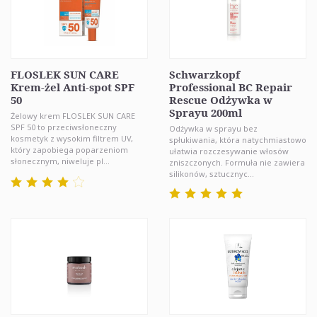
FLOSLEK SUN CARE
Schwarzkopf
Krem-żel Anti-spot SPF
Professional BC Repair
50
Rescue Odżywka w
Sprayu 200ml
Żelowy krem FLOSLEK SUN CARE
SPF 50 to przeciwsłoneczny
Odżywka w sprayu bez
kosmetyk z wysokim filtrem UV,
spłukiwania, która natychmiastowo
który zapobiega poparzeniom
ułatwia rozczesywanie włosów
słonecznym, niweluje pl...
zniszczonych. Formuła nie zawiera
silikonów, sztucznyc...