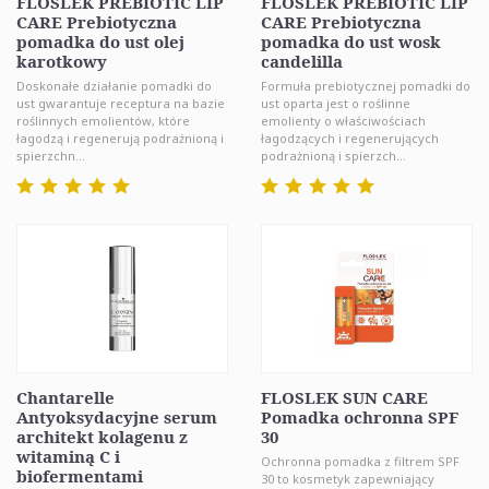
FLOSLEK PREBIOTIC LIP
FLOSLEK PREBIOTIC LIP
CARE Prebiotyczna
CARE Prebiotyczna
pomadka do ust olej
pomadka do ust wosk
karotkowy
candelilla
Doskonałe działanie pomadki do
Formuła prebiotycznej pomadki do
ust gwarantuje receptura na bazie
ust oparta jest o roślinne
roślinnych emolientów, które
emolienty o właściwościach
łagodzą i regenerują podrażnioną i
łagodzących i regenerujących
spierzchn...
podrażnioną i spierzch...
Chantarelle
FLOSLEK SUN CARE
Antyoksydacyjne serum
Pomadka ochronna SPF
architekt kolagenu z
30
witaminą C i
Ochronna pomadka z filtrem SPF
biofermentami
30 to kosmetyk zapewniający