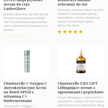
serum do rzęs
ochronny do ust
Lashes2love
Ochronny, matowy balsam do ust z
olejkiem z sosny syberyjskiej i
W pełni naturalna, hipoalergiczna
ekstraktem z aloesu. Balsam do
formuła i spektakularne efekty?
ust do codziennego użytku,
Tak! Postanowiliśmy wykorzystać
stworzony specj...
nasze wieloletnie doświadczenie i
przetw...
Chantarelle C Oxygen C
Chantarelle EXO LIFT
Antyoksydacyjny krem
Liftingujące serum z
na dzień SPF20 z
egzosomami i peptydami
witaminą C i
Serum liftingujące z egzosomami i
biofermentami
peptydami – skuteczna stymulacja
egzosomów oraz intensywny lifting
Chantarelle C Oxygen C