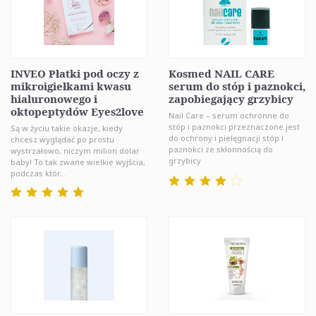
INVEO Płatki pod oczy z
Kosmed NAIL CARE
mikroigiełkami kwasu
serum do stóp i paznokci,
hialuronowego i
zapobiegający grzybicy
oktopeptydów Eyes2love
Nail Care – serum ochronne do
stóp i paznokci przeznaczone jest
Są w życiu takie okazje, kiedy
do ochrony i pielęgnacji stóp i
chcesz wyglądać po prostu
paznokci ze skłonnością do
wystrzałowo, niczym milion dolar
grzybicy
baby! To tak zwane wielkie wyjścia,
podczas któr...