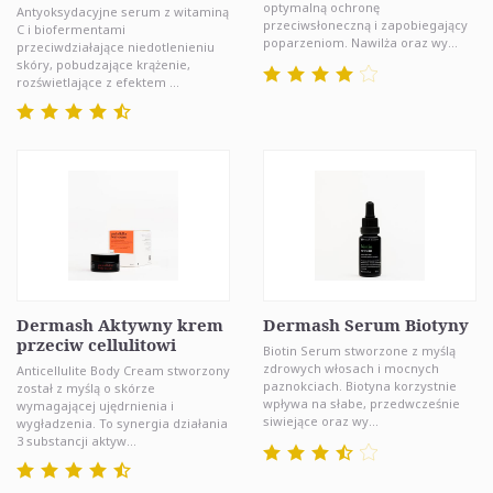
optymalną ochronę
Antyoksydacyjne serum z witaminą
przeciwsłoneczną i zapobiegający
C i biofermentami
poparzeniom. Nawilża oraz wy...
przeciwdziałające niedotlenieniu
skóry, pobudzające krążenie,
rozświetlające z efektem ...
Dermash Aktywny krem
Dermash Serum Biotyny
przeciw cellulitowi
Biotin Serum stworzone z myślą
zdrowych włosach i mocnych
Anticellulite Body Cream stworzony
paznokciach. Biotyna korzystnie
został z myślą o skórze
wpływa na słabe, przedwcześnie
wymagającej ujędrnienia i
siwiejące oraz wy...
wygładzenia. To synergia działania
3 substancji aktyw...