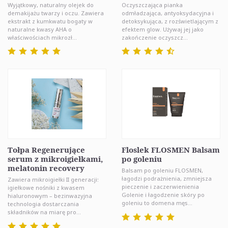
Wyjątkowy, naturalny olejek do
Oczyszczająca pianka
demakijażu twarzy i oczu. Zawiera
odmładzająca, antyoksydacyjna i
ekstrakt z kumkwatu bogaty w
detoksykująca, z rozświetlającym z
naturalne kwasy AHA o
efektem glow. Używaj jej jako
właściwościach mikrozł...
zakończenie oczyszcz...
Tołpa Regenerujące
Floslek FLOSMEN Balsam
serum z mikroigiełkami,
po goleniu
melatonin recovery
Balsam po goleniu FLOSMEN,
łagodzi podrażnienia, zmniejsza
Zawiera mikroigiełki II generacji:
pieczenie i zaczerwienienia
igiełkowe nośniki z kwasem
Golenie i łagodzenie skóry po
hialuronowym – bezinwazyjna
goleniu to domena męs...
technologia dostarczania
składników na miarę pro...