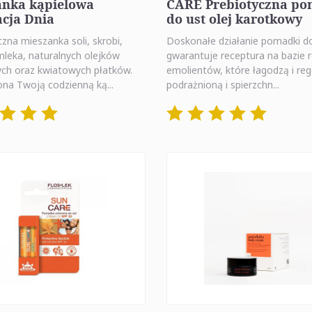
anka kąpielowa
CARE Prebiotyczna p
cja Dnia
do ust olej karotkowy
na mieszanka soli, skrobi,
Doskonałe działanie pomadki d
mleka, naturalnych olejków
gwarantuje receptura na bazie r
ych oraz kwiatowych płatków.
emolientów, które łagodzą i re
ona Twoją codzienną ką...
podrażnioną i spierzchn...