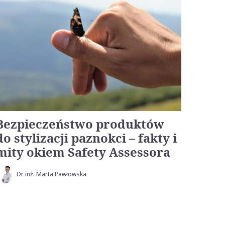
Bezpieczeństwo produktów
do stylizacji paznokci – fakty i
mity okiem Safety Assessora
Dr inż. Marta Pawłowska