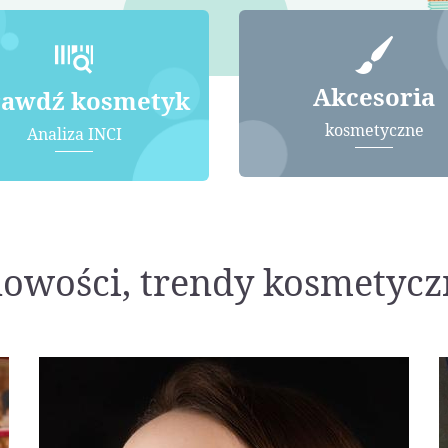
Akcesoria
rawdź kosmetyk
kosmetyczne
Analiza INCI
nowości, trendy kosmetycz