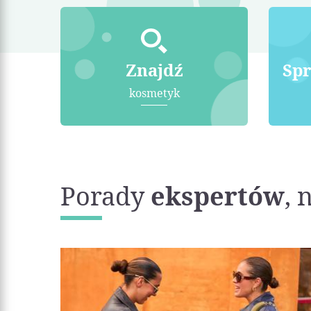
Znajdź
Sp
kosmetyk
Porady
ekspertów
, 