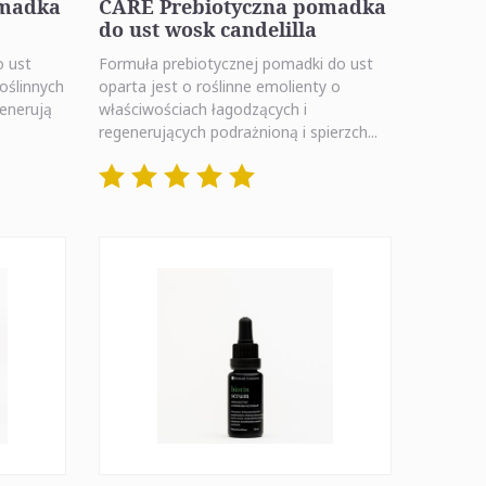
omadka
CARE Prebiotyczna pomadka
do ust wosk candelilla
o ust
Formuła prebiotycznej pomadki do ust
oślinnych
oparta jest o roślinne emolienty o
generują
właściwościach łagodzących i
regenerujących podrażnioną i spierzch...