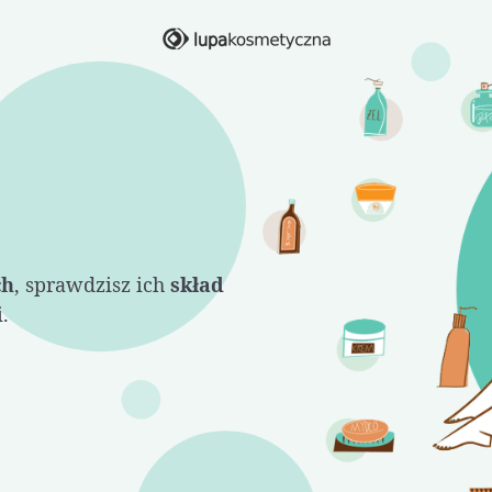
ch
, sprawdzisz ich
skład
.