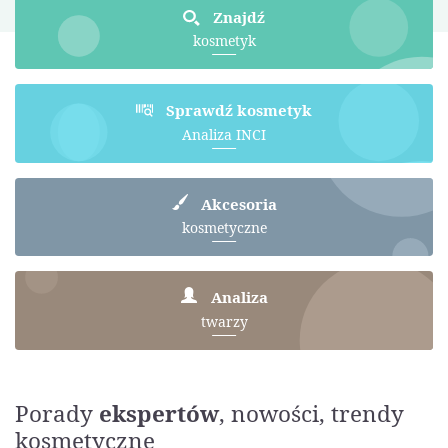
Znajdź
kosmetyk
Sprawdź kosmetyk
Analiza INCI
Akcesoria
kosmetyczne
Analiza
twarzy
Porady
ekspertów
, nowości, trendy
kosmetyczne