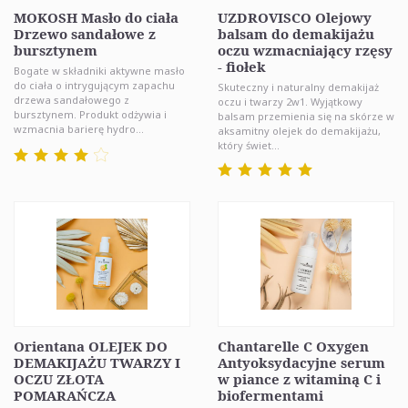
MOKOSH Masło do ciała
UZDROVISCO Olejowy
Drzewo sandałowe z
balsam do demakijażu
bursztynem
oczu wzmacniający rzęsy
- fiołek
Bogate w składniki aktywne masło
do ciała o intrygującym zapachu
Skuteczny i naturalny demakijaż
drzewa sandałowego z
oczu i twarzy 2w1. Wyjątkowy
bursztynem. Produkt odżywia i
balsam przemienia się na skórze w
wzmacnia barierę hydro...
aksamitny olejek do demakijażu,
który świet...
Orientana OLEJEK DO
Chantarelle C Oxygen
DEMAKIJAŻU TWARZY I
Antyoksydacyjne serum
OCZU ZŁOTA
w piance z witaminą C i
POMARAŃCZA
biofermentami