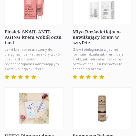
Floslek SNAIL ANTI-
Miya Rozświetlająco-
AGING krem wokół oczu
nawilżający krem w
i ust
sztyfcie
Lekki krem przeznaczony do
Glow i pielęgnacja w jednej
pielęgnacji delikatnej skóry wokół
formule - działa jak krem, daje
oczu i ust o działaniu
efekt, jak naturalny, delikatny
regeneracyjnym i odnawiającym
rozświetlacz. Ten kosmetyk to
skórę. Za jego skuteczn...
sposób na promi...
INVEO Biopeptydowe
Roomcays Balsam