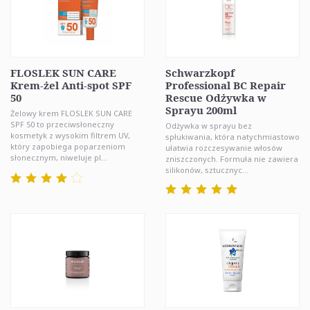
FLOSLEK SUN CARE
Schwarzkopf
Krem-żel Anti-spot SPF
Professional BC Repair
50
Rescue Odżywka w
Sprayu 200ml
Żelowy krem FLOSLEK SUN CARE
SPF 50 to przeciwsłoneczny
Odżywka w sprayu bez
kosmetyk z wysokim filtrem UV,
spłukiwania, która natychmiastowo
który zapobiega poparzeniom
ułatwia rozczesywanie włosów
słonecznym, niweluje pl...
zniszczonych. Formuła nie zawiera
silikonów, sztucznyc...