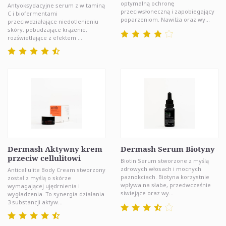
optymalną ochronę
Antyoksydacyjne serum z witaminą
przeciwsłoneczną i zapobiegający
C i biofermentami
poparzeniom. Nawilża oraz wy...
przeciwdziałające niedotlenieniu
skóry, pobudzające krążenie,
rozświetlające z efektem ...
Dermash Aktywny krem
Dermash Serum Biotyny
przeciw cellulitowi
Biotin Serum stworzone z myślą
zdrowych włosach i mocnych
Anticellulite Body Cream stworzony
paznokciach. Biotyna korzystnie
został z myślą o skórze
wpływa na słabe, przedwcześnie
wymagającej ujędrnienia i
siwiejące oraz wy...
wygładzenia. To synergia działania
3 substancji aktyw...