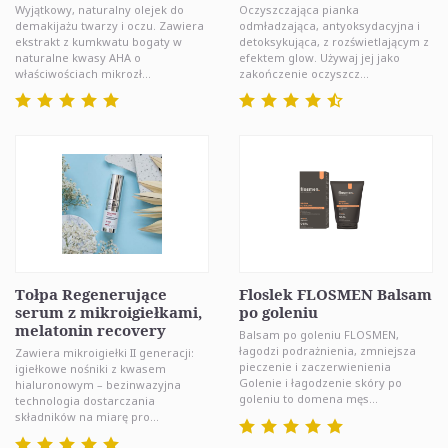
Wyjątkowy, naturalny olejek do
Oczyszczająca pianka
demakijażu twarzy i oczu. Zawiera
odmładzająca, antyoksydacyjna i
ekstrakt z kumkwatu bogaty w
detoksykująca, z rozświetlającym z
naturalne kwasy AHA o
efektem glow. Używaj jej jako
właściwościach mikrozł...
zakończenie oczyszcz...
Tołpa Regenerujące
Floslek FLOSMEN Balsam
serum z mikroigiełkami,
po goleniu
melatonin recovery
Balsam po goleniu FLOSMEN,
łagodzi podrażnienia, zmniejsza
Zawiera mikroigiełki II generacji:
pieczenie i zaczerwienienia
igiełkowe nośniki z kwasem
Golenie i łagodzenie skóry po
hialuronowym – bezinwazyjna
goleniu to domena męs...
technologia dostarczania
składników na miarę pro...