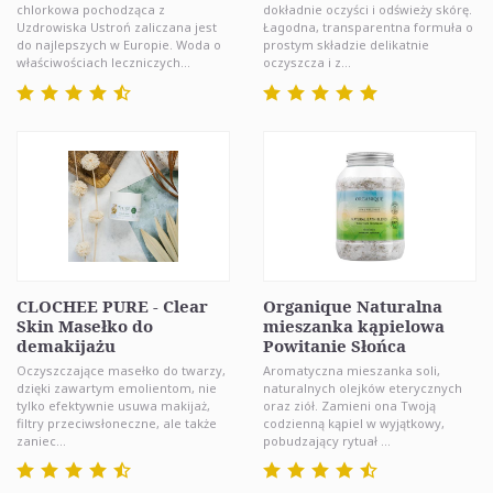
chlorkowa pochodząca z
dokładnie oczyści i odświeży skórę.
Uzdrowiska Ustroń zaliczana jest
Łagodna, transparentna formuła o
do najlepszych w Europie. Woda o
prostym składzie delikatnie
właściwościach leczniczych...
oczyszcza i z...
CLOCHEE PURE - Clear
Organique Naturalna
Skin Masełko do
mieszanka kąpielowa
demakijażu
Powitanie Słońca
Oczyszczające masełko do twarzy,
Aromatyczna mieszanka soli,
dzięki zawartym emolientom, nie
naturalnych olejków eterycznych
tylko efektywnie usuwa makijaż,
oraz ziół. Zamieni ona Twoją
filtry przeciwsłoneczne, ale także
codzienną kąpiel w wyjątkowy,
zaniec...
pobudzający rytuał ...