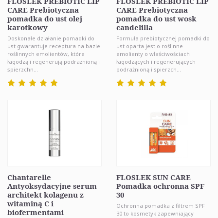
FLOSLEK PREBIOTIC LIP
FLOSLEK PREBIOTIC LIP
CARE Prebiotyczna
CARE Prebiotyczna
pomadka do ust olej
pomadka do ust wosk
karotkowy
candelilla
Doskonałe działanie pomadki do
Formuła prebiotycznej pomadki do
ust gwarantuje receptura na bazie
ust oparta jest o roślinne
roślinnych emolientów, które
emolienty o właściwościach
łagodzą i regenerują podrażnioną i
łagodzących i regenerujących
spierzchn...
podrażnioną i spierzch...
Chantarelle
FLOSLEK SUN CARE
Antyoksydacyjne serum
Pomadka ochronna SPF
architekt kolagenu z
30
witaminą C i
Ochronna pomadka z filtrem SPF
biofermentami
30 to kosmetyk zapewniający