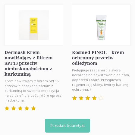
Dermash Krem
Kosmed PINOL – krem
nawilżający z filtrem
ochronny przeciw
SPF15 przeciw
odleżynom
niedoskonałościom z
Pielęgnuje i regeneruje skórę
kurkuminą
narażoną na powstawanie odleżyn,
odparzeń i otarć. Przyspiesza
Krem nawilżający z filtrem SPF15
regenerację skóry, tworzy barierę
przeciw niedoskonałościom z
ochronna, ł...
kurkuminą to świetna propozycja
na co dzień dla osób, które oprócz
niedoskona...
Pozostałe kosmetyki