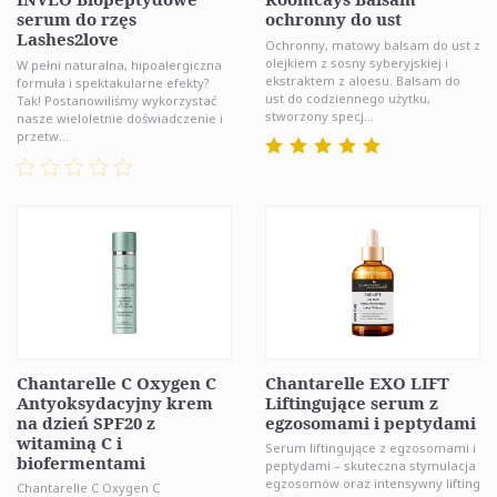
serum do rzęs
ochronny do ust
Lashes2love
Ochronny, matowy balsam do ust z
olejkiem z sosny syberyjskiej i
W pełni naturalna, hipoalergiczna
ekstraktem z aloesu. Balsam do
formuła i spektakularne efekty?
ust do codziennego użytku,
Tak! Postanowiliśmy wykorzystać
stworzony specj...
nasze wieloletnie doświadczenie i
przetw...
Chantarelle C Oxygen C
Chantarelle EXO LIFT
Antyoksydacyjny krem
Liftingujące serum z
na dzień SPF20 z
egzosomami i peptydami
witaminą C i
Serum liftingujące z egzosomami i
biofermentami
peptydami – skuteczna stymulacja
egzosomów oraz intensywny lifting
Chantarelle C Oxygen C