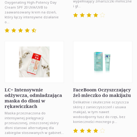
wypełniający zmarszczki mimiczne
Oxygenating High-Potency Day
i gł...
Cream SPF 20 UVA/UVB to
zaawansowany krem na dzień,
który łączy intensywne działanie
o...
LC+ Intensywnie
FaceBoom Oczyszczający
odżywcza, odmładzająca
żel-mleczko do makijażu
maska do dłoni w
Delikatnie i skutecznie oczyszcza
rękawiczkach
skórę z zanieczyszczeń i usuwa
makijaż, w tym nawet
Maska przeznaczona do
wodoodporny tusz do rzęs, bez
intensywnej pielęgnacji
konieczności mocnego p...
przesuszonej, zniszczonej skóry
dłoni stanowi alternatywę dla
zabiegów stosowanych w gabinet...