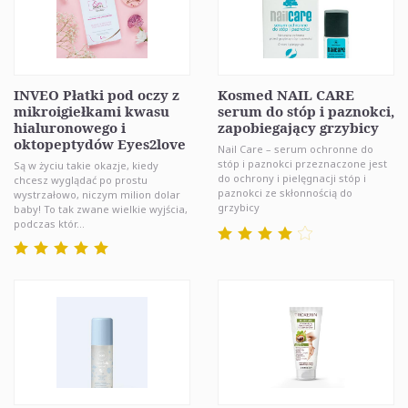
INVEO Płatki pod oczy z
Kosmed NAIL CARE
mikroigiełkami kwasu
serum do stóp i paznokci,
hialuronowego i
zapobiegający grzybicy
oktopeptydów Eyes2love
Nail Care – serum ochronne do
stóp i paznokci przeznaczone jest
Są w życiu takie okazje, kiedy
do ochrony i pielęgnacji stóp i
chcesz wyglądać po prostu
paznokci ze skłonnością do
wystrzałowo, niczym milion dolar
grzybicy
baby! To tak zwane wielkie wyjścia,
podczas któr...